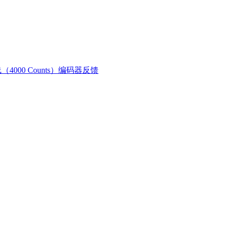
4000 Counts）编码器反馈