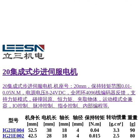
20集成式步进伺服电机
20集成式步进伺服电机,机座号：20mm，保持转矩范围0.01-
0.05N.M，电源电压8-24VDC，全闭环4096线编码器反馈，支
持力矩模式，碰撞回原、恒力矩、夹取物体，运动模式全兼
容，IO控制、脉冲控制、指令控制、内部编程等.
转动惯量
机身长
电机长
轴长
轴径
保持转矩
重量
型号
[mm]
[mm]
[mm]
[mm]
[N.m]
[g.c㎡]
[g]
IG21E004
52.5
38
18
4
0.04
3.3
90
IG21E002
42.5
28
18
4
0.015
2.5
80