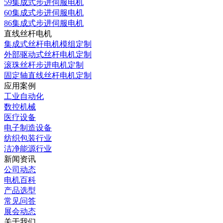
59集成式步进伺服电机
60集成式步进伺服电机
86集成式步进伺服电机
直线丝杆电机
集成式丝杆电机模组定制
外部驱动式丝杆电机定制
滚珠丝杆步进电机定制
固定轴直线丝杆电机定制
应用案例
工业自动化
数控机械
医疗设备
电子制造设备
纺织包装行业
洁净能源行业
新闻资讯
公司动态
电机百科
产品选型
常见问答
展会动态
关于我们