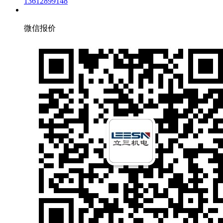
13612899148
微信报价