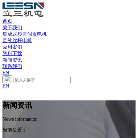
首页
关于我们
集成式步进伺服电机
直线丝杆电机
应用案例
资料下载
新闻资讯
联系我们
EN
EN
新闻资讯
News information
当前位置：