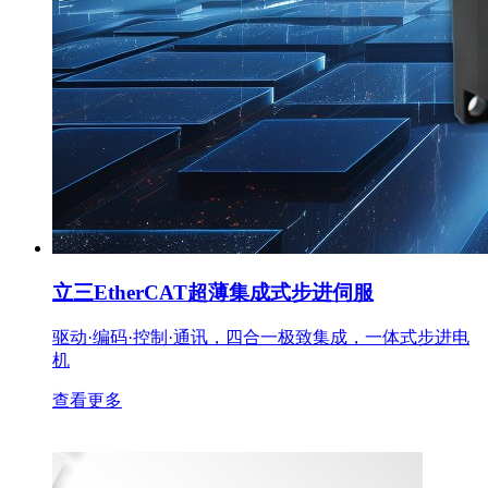
立三EtherCAT超薄集成式步进伺服
驱动·编码·控制·通讯，四合一极致集成，一体式步进电
机
查看更多