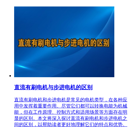
直流有刷电机与步进电机的区别
直流有刷电机和步进电机是常见的电机类型，在各种应
用中发挥着重要作用。尽管它们都可以转换电能为机械
能，但在工作原理、控制方式和适用场景等方面存在明
显的区别。本文将深入探讨直流有刷电机和步进电机之
间的区别，以帮助读者更好地理解它们的特点和优势。