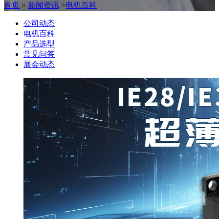
首页
>
新闻资讯
>
电机百科
公司动态
电机百科
产品选型
常见问答
展会动态