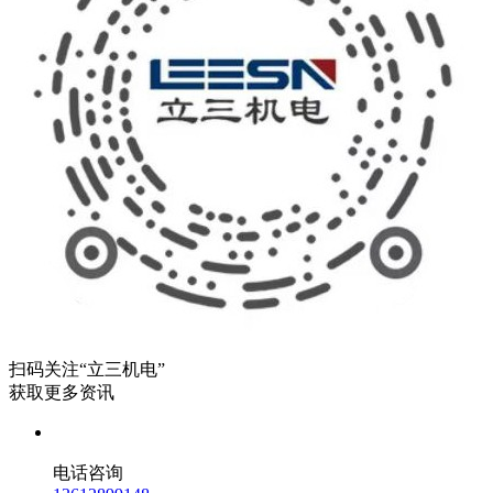
扫码关注“立三机电”
获取更多资讯
电话咨询