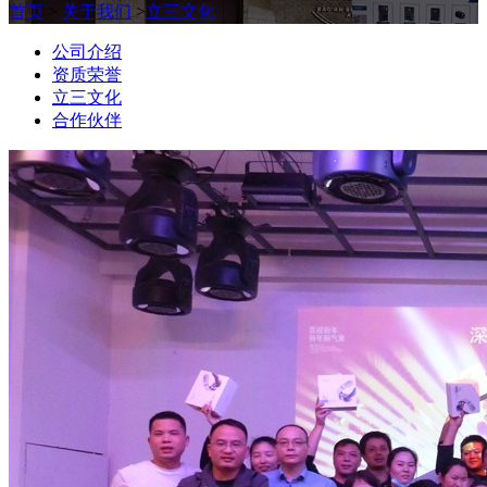
首页
>
关于我们
>
立三文化
公司介绍
资质荣誉
立三文化
合作伙伴