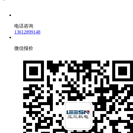
电话咨询
13612899148
微信报价