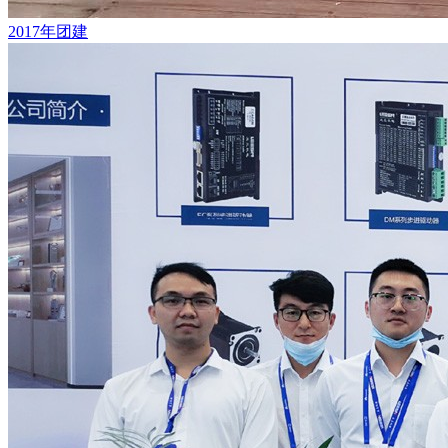
2017年团建