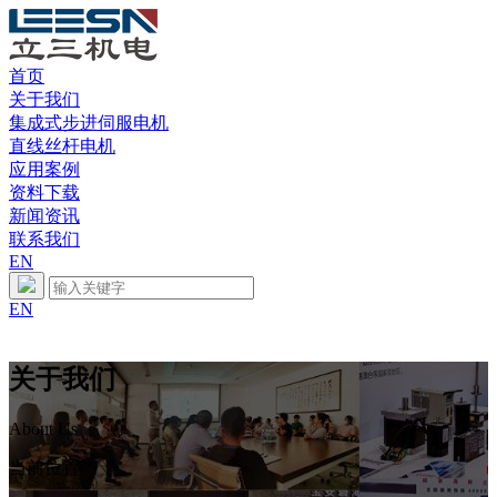
首页
关于我们
集成式步进伺服电机
直线丝杆电机
应用案例
资料下载
新闻资讯
联系我们
EN
EN
关于我们
About Us
当前位置：