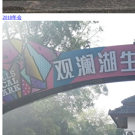
2018年会