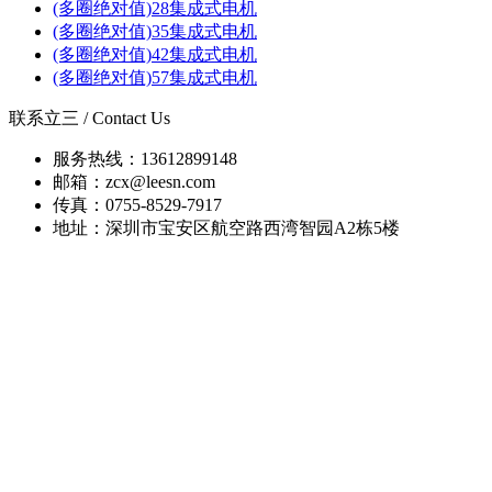
(多圈绝对值)28集成式电机
(多圈绝对值)35集成式电机
(多圈绝对值)42集成式电机
(多圈绝对值)57集成式电机
联系立三
/ Contact Us
服务热线：13612899148
邮箱：zcx@leesn.com
传真：0755-8529-7917
地址：深圳市宝安区航空路西湾智园A2栋5楼