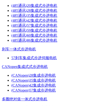
(485通讯)20集成式步进电机
(485通讯)28集成式步进电机
(485通讯)35集成式步进电机
(485通讯)42集成式步进电机
(485通讯)57集成式步进电机
(485通讯)59集成式步进电机
(485通讯)60集成式步进电机
(485通讯)86集成式步进电机
刹车一体式步进电机
57刹车集成式步进伺服电机
CANopen集成式式步进电机
(CANopen)28集成步进电机
(CANopen)35集成步进电机
(CANopen)42集成步进电机
(CANopen)57集成步进电机
多圈绝对值一体式步进电机