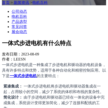
首页
>
新闻资讯
>
电机百科
公司动态
电机百科
产品选型
常见问答
展会动态
一体式步进电机有什么特点
发布日期：2023-08-09
作者：LEESN
一体式步进电机是一种集成了步进电机和驱动器的电机设备，
具有许多特点和优势，适用于各种自动化和精密控制应用。以
下是
一体式步进电机
的主要特点：
紧凑集成：
一体式步进电机将步进电机和驱动器集成在一
起，占用较小的空间，减少了系统的体积和布线的复杂性。
简化设计：
由于步进电机和驱动器已经在一体化的设备中完
成集成，系统设计变得更加简化，减少了连接和配线的工