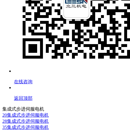
在线咨询
返回顶部
集成式步进伺服电机
20集成式步进伺服电机
28集成式步进伺服电机
35集成式步进伺服电机