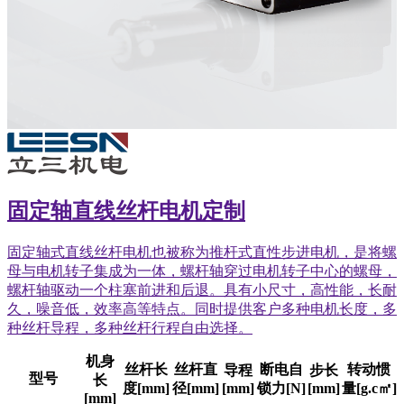
固定轴直线丝杆电机定制
固定轴式直线丝杆电机也被称为推杆式直性步进电机，是将螺
母与电机转子集成为一体，螺杆轴穿过电机转子中心的螺母，
螺杆轴驱动一个柱塞前进和后退。具有小尺寸，高性能，长耐
久，噪音低，效率高等特点。同时提供客户多种电机长度，多
种丝杆导程，多种丝杆行程自由选择。
机身
丝杆长
丝杆直
断电自
转动惯
导程
步长
型号
长
度[mm]
径[mm]
[mm]
锁力[N]
[mm]
量[g.c㎡]
[mm]