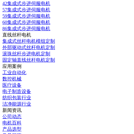
42集成式步进伺服电机
57集成式步进伺服电机
59集成式步进伺服电机
60集成式步进伺服电机
86集成式步进伺服电机
直线丝杆电机
集成式丝杆电机模组定制
外部驱动式丝杆电机定制
滚珠丝杆步进电机定制
固定轴直线丝杆电机定制
应用案例
工业自动化
数控机械
医疗设备
电子制造设备
纺织包装行业
洁净能源行业
新闻资讯
公司动态
电机百科
产品选型