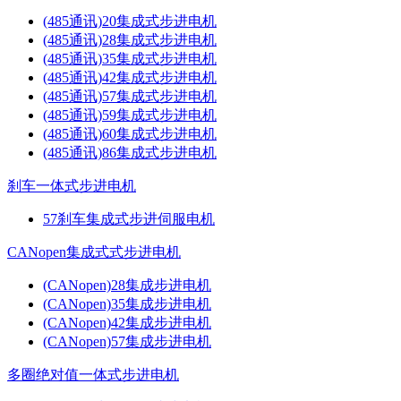
(485通讯)20集成式步进电机
(485通讯)28集成式步进电机
(485通讯)35集成式步进电机
(485通讯)42集成式步进电机
(485通讯)57集成式步进电机
(485通讯)59集成式步进电机
(485通讯)60集成式步进电机
(485通讯)86集成式步进电机
刹车一体式步进电机
57刹车集成式步进伺服电机
CANopen集成式式步进电机
(CANopen)28集成步进电机
(CANopen)35集成步进电机
(CANopen)42集成步进电机
(CANopen)57集成步进电机
多圈绝对值一体式步进电机