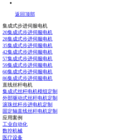
返回顶部
集成式步进伺服电机
20集成式步进伺服电机
28集成式步进伺服电机
35集成式步进伺服电机
42集成式步进伺服电机
57集成式步进伺服电机
59集成式步进伺服电机
60集成式步进伺服电机
86集成式步进伺服电机
直线丝杆电机
集成式丝杆电机模组定制
外部驱动式丝杆电机定制
滚珠丝杆步进电机定制
固定轴直线丝杆电机定制
应用案例
工业自动化
数控机械
医疗设备