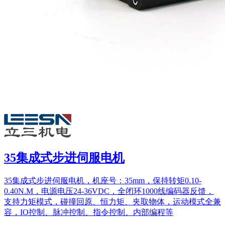
35集成式步进伺服电机
35集成式步进伺服电机，机座号：35mm，保持转矩0.10-
0.40N.M，电源电压24-36VDC，全闭环1000线编码器反馈，
支持力矩模式，碰撞回原、恒力矩、夹取物体，运动模式全兼
容，IO控制、脉冲控制、指令控制、内部编程等