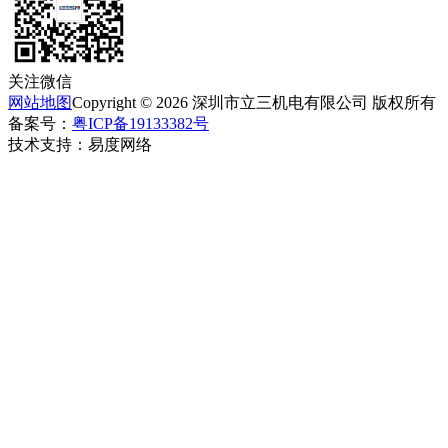
关注微信
网站地图
Copyright © 2026 深圳市
立
三机电有限公司 版权所有
备案号：
粤ICP备19133382号
技术支持：易度网络