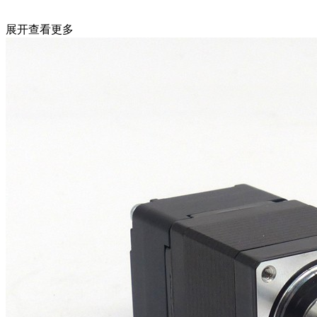
展开查看更多