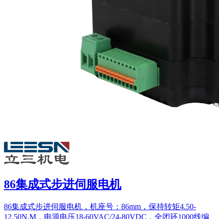
86集成式步进伺服电机
86集成式步进伺服电机，机座号：86mm，保持转矩4.50-
12.50N.M，电源电压18-60VAC/24-80VDC，全闭环1000线编