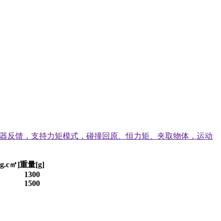
000线编码器反馈，支持力矩模式，碰撞回原、恒力矩、夹取物体，运动
.c㎡]
重量[g]
1300
1500