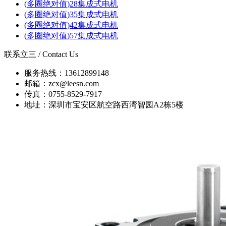
(多圈绝对值)28集成式电机
(多圈绝对值)35集成式电机
(多圈绝对值)42集成式电机
(多圈绝对值)57集成式电机
联系立三
/ Contact Us
服务热线：13612899148
邮箱：zcx@leesn.com
传真：0755-8529-7917
地址：深圳市宝安区航空路西湾智园A2栋5楼