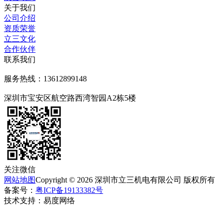
关于我们
公司介绍
资质荣誉
立三文化
合作伙伴
联系我们
服务热线：13612899148
深圳市宝安区航空路西湾智园A2栋5楼
关注微信
网站地图
Copyright © 2026 深圳市
立
三机电有限公司 版权所有
备案号：
粤ICP备19133382号
技术支持：易度网络