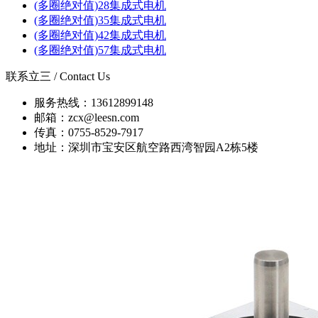
(多圈绝对值)28集成式电机
(多圈绝对值)35集成式电机
(多圈绝对值)42集成式电机
(多圈绝对值)57集成式电机
联系立三
/ Contact Us
服务热线：13612899148
邮箱：zcx@leesn.com
传真：0755-8529-7917
地址：深圳市宝安区航空路西湾智园A2栋5楼