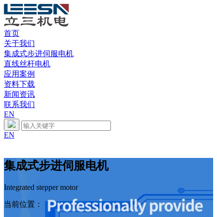
首页
关于我们
集成式步进伺服电机
直线丝杆电机
应用案例
资料下载
新闻资讯
联系我们
EN
EN
集成式步进伺服电机
Integrated stepper motor
当前位置：