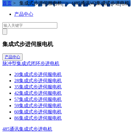
首页
> 集成式步进伺服电机 > (485通讯)42集成式步进电机
产品中心
集成式步进伺服电机
产品中心
脉冲型集成式闭环步进电机
20集成式步进伺服电机
28集成式步进伺服电机
35集成式步进伺服电机
42集成式步进伺服电机
57集成式步进伺服电机
59集成式步进伺服电机
60集成式步进伺服电机
86集成式步进伺服电机
485通讯集成式步进电机