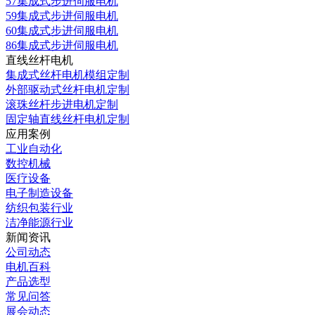
57集成式步进伺服电机
59集成式步进伺服电机
60集成式步进伺服电机
86集成式步进伺服电机
直线丝杆电机
集成式丝杆电机模组定制
外部驱动式丝杆电机定制
滚珠丝杆步进电机定制
固定轴直线丝杆电机定制
应用案例
工业自动化
数控机械
医疗设备
电子制造设备
纺织包装行业
洁净能源行业
新闻资讯
公司动态
电机百科
产品选型
常见问答
展会动态