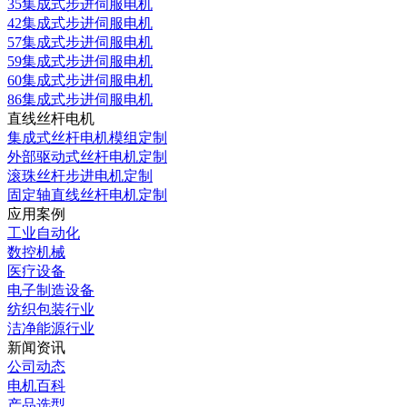
35集成式步进伺服电机
42集成式步进伺服电机
57集成式步进伺服电机
59集成式步进伺服电机
60集成式步进伺服电机
86集成式步进伺服电机
直线丝杆电机
集成式丝杆电机模组定制
外部驱动式丝杆电机定制
滚珠丝杆步进电机定制
固定轴直线丝杆电机定制
应用案例
工业自动化
数控机械
医疗设备
电子制造设备
纺织包装行业
洁净能源行业
新闻资讯
公司动态
电机百科
产品选型