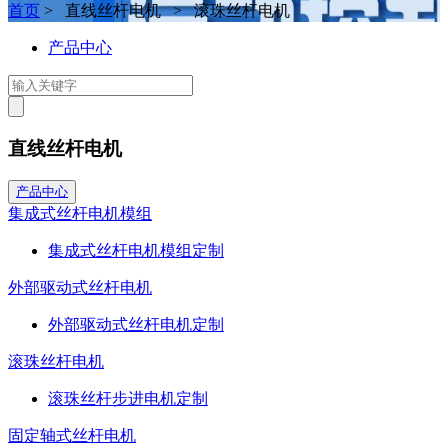
首页
> 直线丝杆电机 > 滚珠丝杆电机
产品中心
直线丝杆电机
产品中心
集成式丝杆电机模组
集成式丝杆电机模组定制
外部驱动式丝杆电机
外部驱动式丝杆电机定制
滚珠丝杆电机
滚珠丝杆步进电机定制
固定轴式丝杆电机