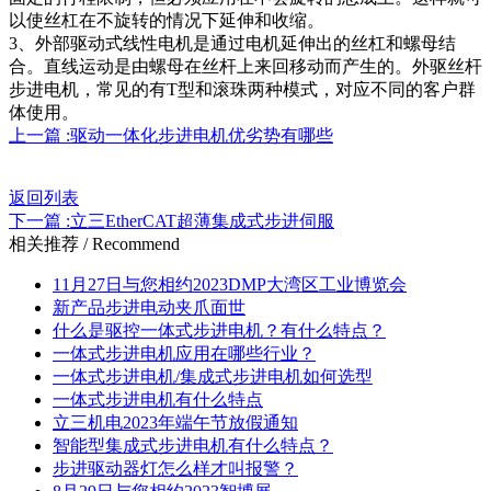
以使丝杠在不旋转的情况下延伸和收缩。
3、外部驱动式线性电机是通过电机延伸出的丝杠和螺母结
合。直线运动是由螺母在丝杆上来回移动而产生的。外驱丝杆
步进电机，常见的有T型和滚珠两种模式，对应不同的客户群
体使用。
上一篇 :驱动一体化步进电机优劣势有哪些
返回列表
下一篇 :立三EtherCAT超薄集成式步进伺服
相关推荐
/ Recommend
11月27日与您相约2023DMP大湾区工业博览会
新产品步进电动夹爪面世
什么是驱控一体式步进电机？有什么特点？
一体式步进电机应用在哪些行业？
一体式步进电机/集成式步进电机如何选型
一体式步进电机有什么特点
立三机电2023年端午节放假通知
智能型集成式步进电机有什么特点？
步进驱动器灯怎么样才叫报警？