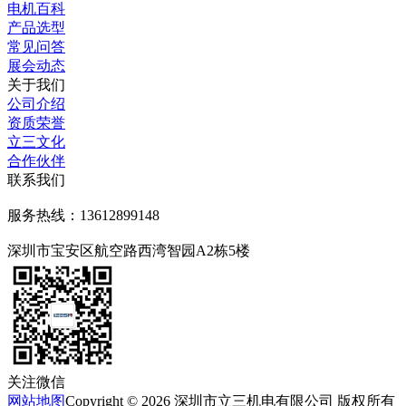
电机百科
产品选型
常见问答
展会动态
关于我们
公司介绍
资质荣誉
立三文化
合作伙伴
联系我们
服务热线：13612899148
深圳市宝安区航空路西湾智园A2栋5楼
关注微信
网站地图
Copyright © 2026 深圳市
立
三机电有限公司 版权所有