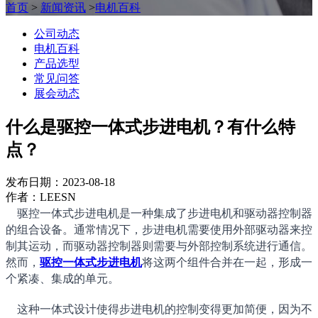
首页
>
新闻资讯
>
电机百科
公司动态
电机百科
产品选型
常见问答
展会动态
什么是驱控一体式步进电机？有什么特
点？
发布日期：2023-08-18
作者：LEESN
驱控一体式步进电机是一种集成了步进电机和驱动器控制器
的组合设备。通常情况下，步进电机需要使用外部驱动器来控
制其运动，而驱动器控制器则需要与外部控制系统进行通信。
然而，
驱控一体式步进电机
将这两个组件合并在一起，形成一
个紧凑、集成的单元。
这种一体式设计使得步进电机的控制变得更加简便，因为不