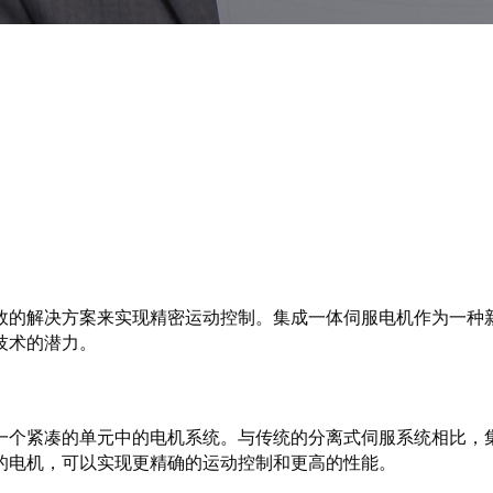
效的解决方案来实现精密运动控制。集成一体伺服电机作为一种
技术的潜力。
一个紧凑的单元中的电机系统。与传统的分离式伺服系统相比，
的电机，可以实现更精确的运动控制和更高的性能。