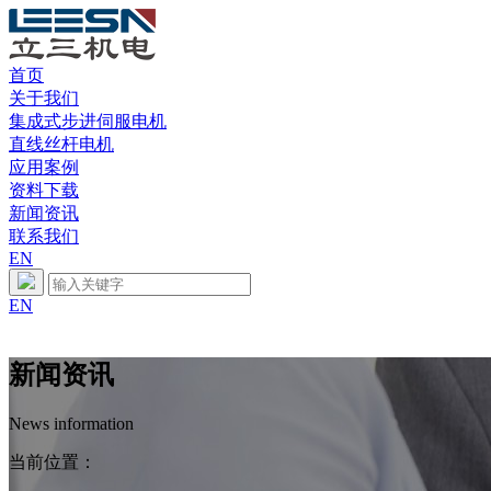
首页
关于我们
集成式步进伺服电机
直线丝杆电机
应用案例
资料下载
新闻资讯
联系我们
EN
EN
新闻资讯
News information
当前位置：