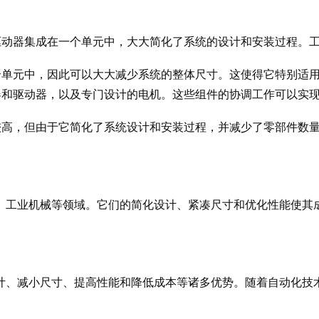
驱动器集成在一个单元中，大大简化了系统的设计和安装过程。
单元中，因此可以大大减少系统的整体尺寸。这使得它特别适
和驱动器，以及专门设计的电机。这些组件的协调工作可以实
高，但由于它简化了系统设计和安装过程，并减少了零部件数
、工业机械等领域。它们的简化设计、紧凑尺寸和优化性能使其
计、减小尺寸、提高性能和降低成本等诸多优势。随着自动化技