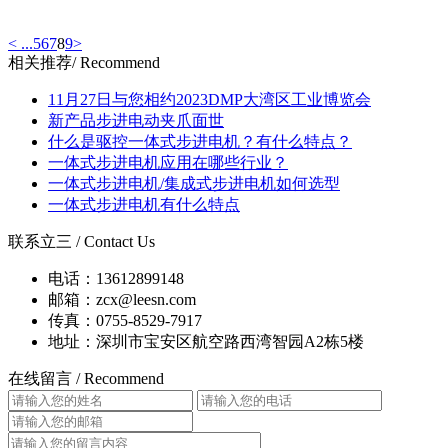
<
...
5
6
7
8
9
>
相关推荐
/ Recommend
11月27日与您相约2023DMP大湾区工业博览会
新产品步进电动夹爪面世
什么是驱控一体式步进电机？有什么特点？
一体式步进电机应用在哪些行业？
一体式步进电机/集成式步进电机如何选型
一体式步进电机有什么特点
联系立三
/ Contact Us
电话：13612899148
邮箱：zcx@leesn.com
传真：0755-8529-7917
地址：深圳市宝安区航空路西湾智园A2栋5楼
在线留言
/ Recommend