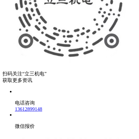
扫码关注“立三机电”
获取更多资讯
电话咨询
13612899148
微信报价