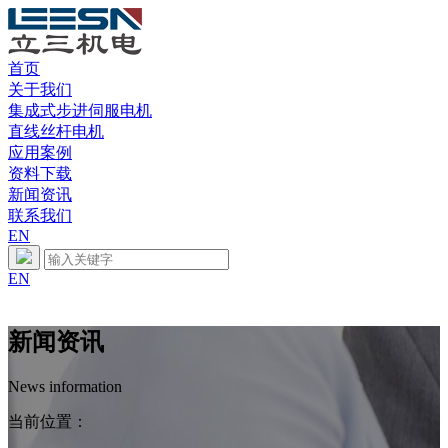
首页
关于我们
集成式步进伺服电机
直线丝杆电机
应用案例
资料下载
新闻资讯
联系我们
EN
EN
新闻资讯
News information
当前位置：