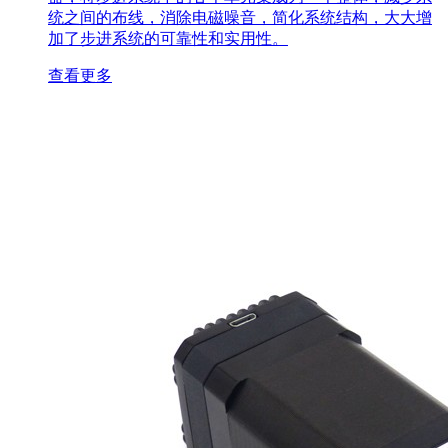
统之间的布线，消除电磁噪音，简化系统结构，大大增
加了步进系统的可靠性和实用性。
查看更多