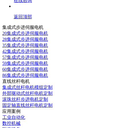
在线咨询
返回顶部
集成式步进伺服电机
20集成式步进伺服电机
28集成式步进伺服电机
35集成式步进伺服电机
42集成式步进伺服电机
57集成式步进伺服电机
59集成式步进伺服电机
60集成式步进伺服电机
86集成式步进伺服电机
直线丝杆电机
集成式丝杆电机模组定制
外部驱动式丝杆电机定制
滚珠丝杆步进电机定制
固定轴直线丝杆电机定制
应用案例
工业自动化
数控机械