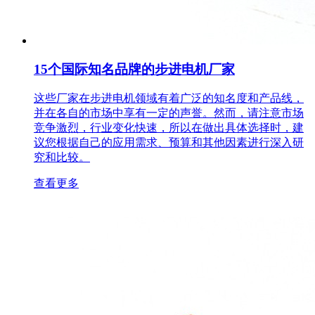
15个国际知名品牌的步进电机厂家
这些厂家在步进电机领域有着广泛的知名度和产品线，
并在各自的市场中享有一定的声誉。然而，请注意市场
竞争激烈，行业变化快速，所以在做出具体选择时，建
议您根据自己的应用需求、预算和其他因素进行深入研
究和比较。
查看更多